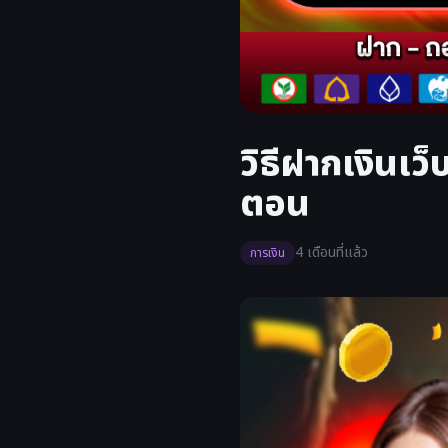
วิธีฝากเงินเว็
ตอน
4 เดือนที่แล้ว
การเงิน