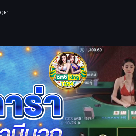
น QR"