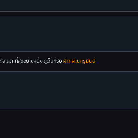
สะดวกที่สุดอย่างหนึ่ง ดูเว็บที่รับ
ฝากผ่านทรูมันนี่