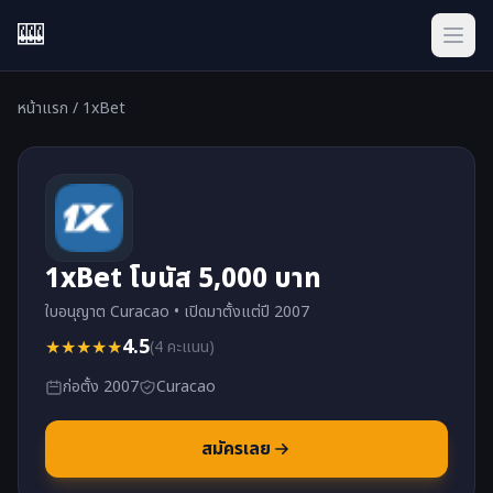
🎰
หน้าแรก
/
1xBet
1xBet โบนัส 5,000 บาท
ใบอนุญาต Curacao • เปิดมาตั้งแต่ปี 2007
4.5
★★★★★
(4 คะแนน)
ก่อตั้ง 2007
Curacao
สมัครเลย