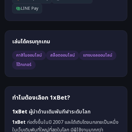
LINE Pay
เล่นได้ครบทุกเกม
คาสิโนออนไลน์
สล็อตออนไลน์
แทงบอลออนไลน์
โป๊กเกอร์
ทำไมต้องเลือก 1xBet?
1xBet
ผู้นำด้านเดิมพันกีฬาระดับโลก
1xBet
ก่อตั้งขึ้นในปี 2007 และได้เติบโตจนกลายเป็นหนึ่ง
ในเว็บเดิมพันที่ใหญ่ที่สุดในโลก มีผู้ใช้งานมากกว่า