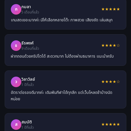
กมลา
ก
★★★★★
5 เดือนที่แล้ว
เกมสดเยอะมากค่ะ มีให้เลือกหลายโต๊ะ ภาพสวย เสียงชัด เล่นสนุก
ธีรพงศ์
ธ
★★★★☆
9 เดือนที่แล้ว
ฝากถอนด้วยคริปโตได้ สะดวกมาก ไม่ต้องผ่านธนาคาร แนะนำครับ
วิลาวัลย์
ว
★★★★☆
1 ปีที่แล้ว
อัตราต่อรองดีมากค่ะ เดิมพันกีฬาได้ทุกลีก แต่เว็บโหลดช้าบ้างนิด
หน่อย
สมบัติ
ส
★★★★★
1 ปีที่แล้ว