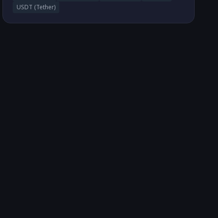
USDT (Tether)