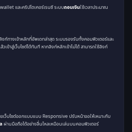
allet และคริปโตเคอร์เรนซี ระบบ
ถอนเงิน
ใช้เวลาประมาณ
ลิงก์ทางเข้าหลักที่อัพเดทล่าสุด ระบบรองรับทั้งคอมพิวเตอร์และ
วเข้าสู่เว็บไซต์ได้ทันที หากลิงก์หลักเข้าไม่ได้ สามารถใช้ลิงก์
โดยเว็บไซต์ออกแบบแบบ Responsive ปรับหน้าจอให้เหมาะกับ
ล
ผ่านมือถือได้อย่างลื่นไหลเหมือนเล่นบนคอมพิวเตอร์