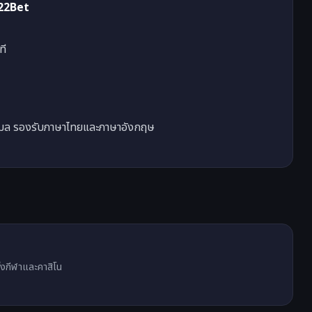
22Bet
ที
ีเมล รองรับภาษาไทยและภาษาอังกฤษ
ั้งกีฬาและคาสิโน