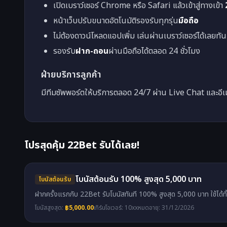
เปิดเบราว์เซอร์ Chrome หรือ Safari แล้วเข้าสู่ทางเข้า
หน้าเว็บปรับขนาดอัตโนมัติรองรับทุกรุ่น
มือถือ
ไม่ต้องดาวน์โหลดแอปเพิ่ม เล่นผ่านเบราว์เซอร์ได้เลยทัน
รองรับ
ฝาก-ถอน
ผ่านมือถือได้ตลอด 24 ชั่วโมง
ฝ่ายบริการลูกค้า
มีทีมซัพพอร์ตให้บริการตลอด 24/7 ผ่าน Live Chat และอ
โปรสุดคุ้ม 22Bet รับได้เลย!
โบนัสต้อนรับ 100% สูงสุด 5,000 บาท
โบนัสต้อนรับ
ฝากครั้งแรกกับ 22Bet รับโบนัสทันที 100% สูงสุด 5,000 บาท ใช้ได้ท
โบนัสสูงสุด:
฿5,000.00
เทิร์นโอเวอร์: 10xx
หมดอายุ: 31/12/2026