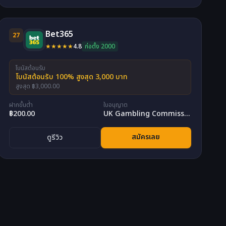
Bet365
27
★★★★★
4.8
ก่อตั้ง 2000
โบนัสต้อนรับ
โบนัสต้อนรับ 100% สูงสุด 3,000 บาท
สูงสุด ฿3,000.00
ฝากขั้นต่ำ
ใบอนุญาต
฿200.00
UK Gambling Commission
สมัครเลย
ดูรีวิว