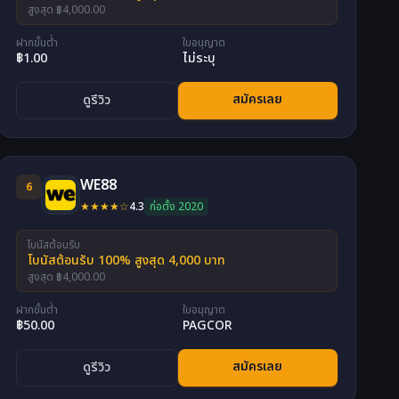
สูงสุด ฿4,000.00
ฝากขั้นต่ำ
ใบอนุญาต
฿1.00
ไม่ระบุ
สมัครเลย
ดูรีวิว
WE88
6
★★★★☆
4.3
ก่อตั้ง 2020
โบนัสต้อนรับ
โบนัสต้อนรับ 100% สูงสุด 4,000 บาท
สูงสุด ฿4,000.00
ฝากขั้นต่ำ
ใบอนุญาต
฿50.00
PAGCOR
สมัครเลย
ดูรีวิว