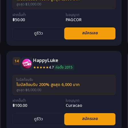
สูงสุด ฿3,000.00
ฝากขั้นต่ำ
ใบอนุญาต
฿50.00
PAGCOR
สมัครเลย
ดูรีวิว
HappyLuke
14
★★★★★
4.7
ก่อตั้ง 2015
โบนัสต้อนรับ
โบนัสต้อนรับ 200% สูงสุด 6,000 บาท
สูงสุด ฿6,000.00
ฝากขั้นต่ำ
ใบอนุญาต
฿100.00
Curacao
สมัครเลย
ดูรีวิว