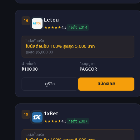
Letou
16
★★★★★
4.5
ก่อตั้ง 2014
โบนัสต้อนรับ
โบนัสต้อนรับ 100% สูงสุด 5,000 บาท
สูงสุด ฿5,000.00
ฝากขั้นต่ำ
ใบอนุญาต
฿100.00
PAGCOR
สมัครเลย
ดูรีวิว
1xBet
19
★★★★★
4.5
ก่อตั้ง 2007
โบนัสต้อนรับ