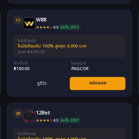
W88
17
★★★★☆
4.3
ก่อตั้ง 2013
โบนัสต้อนรับ
โบนัสต้อนรับ 100% สูงสุด 4,000 บาท
สูงสุด ฿4,000.00
ฝากขั้นต่ำ
ใบอนุญาต
฿100.00
PAGCOR
สมัครเลย
ดูรีวิว
12Bet
20
★★★★☆
4.3
ก่อตั้ง 2007
โบนัสต้อนรับ