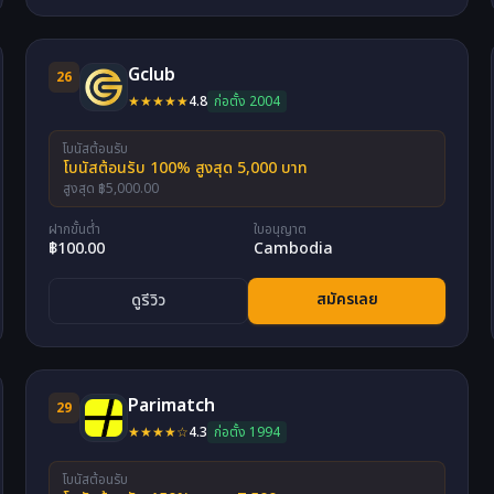
Gclub
26
★★★★★
4.8
ก่อตั้ง 2004
โบนัสต้อนรับ
โบนัสต้อนรับ 100% สูงสุด 5,000 บาท
สูงสุด ฿5,000.00
ฝากขั้นต่ำ
ใบอนุญาต
฿100.00
Cambodia
สมัครเลย
ดูรีวิว
Parimatch
29
★★★★☆
4.3
ก่อตั้ง 1994
โบนัสต้อนรับ