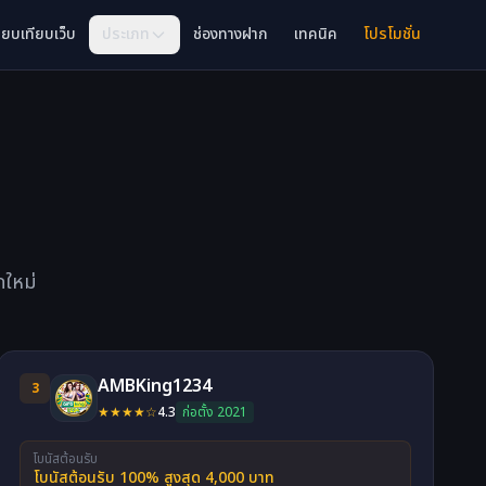
ียบเทียบเว็บ
ประเภท
ช่องทางฝาก
เทคนิค
โปรโมชั่น
กใหม่
AMBKing1234
3
★★★★☆
4.3
ก่อตั้ง 2021
โบนัสต้อนรับ
โบนัสต้อนรับ 100% สูงสุด 4,000 บาท